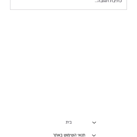
כתיבת תגובה...
מאייר ומספר- הקיפוד שאמר מה אכפת
בית
תנאי השימוש באתר