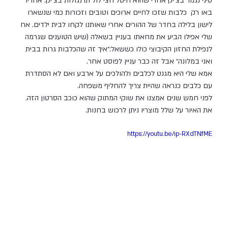
סיני נגמר בצ׳יק אחרי שהוא חיסל חצי לול תרנגולות בצ׳יק. אחריו 
באו רק  כלבות שזכו לחיים ארוכים וטובים וזכורות כמי שנשארו 
לישון בלילה בחדר של ההורים אחרי שאותנו לקחו לבית ילדים. אח 
שלי אפילו הביע את מחאתו בעניין בשאלה (שיש הטוענים שגרמה 
לנפילת החזון הקיבוצי כולו כששאל:״איך זה שהכלבות גרות בבית 
ואני במלונה״ אבל זה כבר עניין לפוסט אחר.
אמא שלי היא מגנט לכלבים ולהולכים על ארבע ואם לא הסתדרת 
עם כלבים כנראה שהיית צריך להחליף משפחה.
לפני חמש שנים אמצנו את שוקי המתוק שהוא כוכב הסרטון הזה.
את האיור על שלל מוצריו ניתן לרכוש בחנות.
https://youtu.be/ip-RXdTNfME