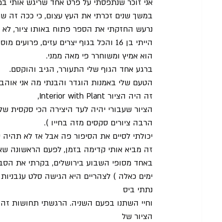
אני זוכר שנתפסתי על פרט אחד שריגש אותי במי
במשך שנים זכרתי את העץ עצום, כי ככה זה שמ
נרעש החזקתי את הספר פתוח באותו ציור, לא ה
הייתי בן 16 והכל בגוף יצרים עזים, פר
הוא אמיץ ומשוחרר פי מאה ממני.
ברגע אחד הגוף שלי התעורר, הגיב והוקסם.
הטעם שלי באמנות הוגדר והבנתי מה אני אוהב
,Interior with Plant זה היה הציור
הציור שעבורי יהיה לעד היצירה הכי סקסית של הו
הרבה ציורים סקסים מזה בחייו ).
יכולתי לסיים את הסיפור פה אבל אז לא תהיה 
זה מביא אותי קדימה בזמן, לפעם הראשונה שאכ
באחד מסופי השבוע בירושלים, בקרתי את הסבת
ימים כאלה ) לצהריים היא הגישה סלט עגבניות 
נתתי ביס
וחיי השתנו בפעם השניה. הרגשתי תחושות זהו
הציור של 