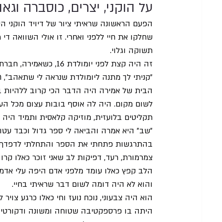
על הוקני, יצרים, כוסברה וגאוו
הפעם הראשונה שראיתי ציור של דיויד הוקני הי
שחלקו את חיי ללפני ואחרי. זו אולי השוואה די
תשוקה וגלוי.
זה היה קצת לפני יומול
״קניתי לך מתנה ליומולדת שנראה לי שתאהב״, ת
הבית של אמירה היה הדבר הכי קרוב ללהיות ב
לשום מקום. היה לה אוסף בובות עצום מכל העול
תקליטים בלועזית, מוזיקה קלאסית ותמיד היה נ
״שב״ היא אמרה והביאה לי ספר גדול וכבד עטוף
בהתרגשות פתחתי את הספר והתחלתי לדפדף. ת
צמרמורת, רעד, דפיקות לב שאני זוכר כאלו קרו
הלב קפץ כאלו עומד מלפני אדם היפה עלי אדמו
והוא לא היה דומה לשום דבר שראיתי בחיי.
הוא היה צבעוני, נוכח נועז וחי כאלו כרגע צויר
היתה בו פרספקטיבה שטוחה ומשונה ודקורטיב