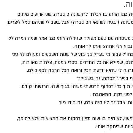
ה.
ה כמו הרגע בו אכלתי לראשונה כוסברה. שני ארועים מיתים 
 משונה ( בטח לשונאי הכוסברה) אבל בשבילי שניהם סמל ליצרים, 
דת 16, כשאמירה, חברת משפחה עם טעם מעולה שגידלה אותי כמו אמא שניה אמרה לי: 
בוא אלי אחהצ ואתן לך אותה.
חו״ל עבור מי שגדל בקיבוץ של שנות השבעים ומעולם לא טס 
ם, שמילא את כל החדרים, ספרי אמנות, צלחות מאוירות, 
ראה לי שהיא יודעת הכל ורואה הכל הרבה לפני כולם.
 בנייר.״ תפתח, זה בשבילך״
וך כדי דפדוף הרגשתי משהו בגוף שלא הרגשתי קודם. 
 לפני דקה, התאהבתי.
ת, אבל זה לא היה אדם, זה היה ציור
 למעני, לא היה בו שום נסיון לחקות את המציאות אלא להיפך, 
יות שריתקה אותי.