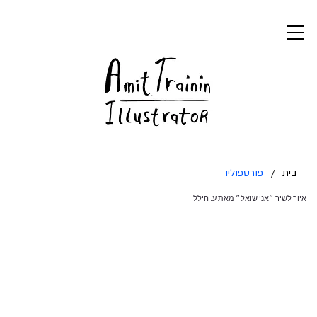
בית
/
פורטפוליו
איור לשיר ״אני שואל״ מאת ע. הילל