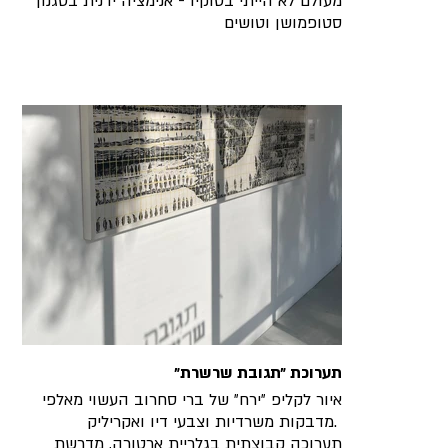
מעולם לא הייתי בטוקיו - אנימציה ידנית בסגנון
סטופמושן וטושים
תערוכת ״תגובת שרשרת״
איור לקליפ ״ירח״ של ברי סחרוב העשוי מאלפי
מדבקות משרדיות וצבעי דיו ואקריליק.
תערוכה קבוצתית בגלריית ארטורה, מדרשת