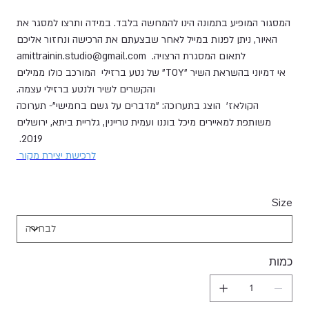
המסגור המופיע בתמונה הינו להמחשה בלבד. במידה ותרצו למסגר את
האיור, ניתן לפנות במייל לאחר שבצעתם את הרכישה ונחזור אליכם
לתאום המסגרת הרצויה. amittrainin.studio@gmail.com
אי דמיוני בהשראת השיר "TOY" של נטע ברזילי המורכב כולו ממילים
והקשרים לשיר ולנטע ברזילי עצמה.
הקולאז' הוצג בתערוכה: "מדברים על גשם בחמישי"- תערוכה
משותפת למאיירים מיכל בוננו ועמית טריינין, גלריית ביתא, ירושלים
2019.
לרכישת יצירת מקור
Size
כמות