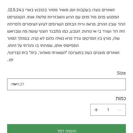
האיורים נוצרו בעקבות יומן מאויר מסיור בקיבוץ בארי ב12.5.24.
המפגש פנים מול פנים עם הרוע והאכזריות טלטלו אותי. הקונטרסט
החד שבין ההרס, מראה וריח הבתים השרופים לציוץ הציפורים ולפריחה
היה חד ועורר בי אי נוחות. הטבע, כמו מתבגר חצוף עושה מה שבראש
שלו, פורץ בין הסדקים וגדל פרא כאילו כלום לא קרה. במהלך הסיור
התפייסתי איתו, שמחתי בו והודתי על היותו.
האיורים מוצגים כעת בתערוכה "השארתי מאחור, בית" בית קנדינוף,
יפו..
Size
כמות
הוספה לסל