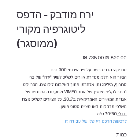
ירח מודבק - הדפס
ליטוגרפיה מקורי
(ממוסגר)
מחיר
מחיר
מקורי
מבצע
טכניקה: הדפס רשת על נייר איכותי 300 גרם .
הציור הוא חלק מסדרת איורים לקליפ לשיר "ירח" של ברי
סחרוף, מילים: נתן אלתרמן מתוך האלבום ליקוטים. הפרויקט
נבחר לקליפ מצטיין של אתר VIMEO ולתערוכה השנתית של
אגודת המאיירים האמריקאית ב2017. כל הציורים לקליפ נוצרו
מאלפי מדבקות באנימציית סטופ מושן.
גודל:
50*70 ס"מ
לרכישת הדפס דיגיטלי של עבודה זו
כמות