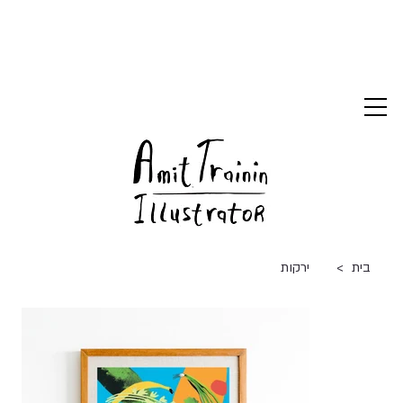
>
בית
ירקות