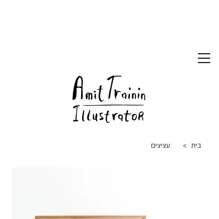
>
בית
עציצים