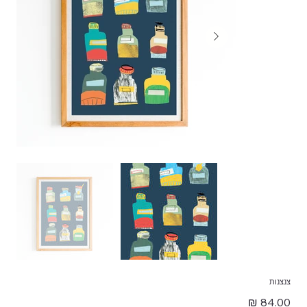
צנצנות
מחיר